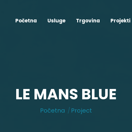
Početna
Usluge
Trgovina
Projekti
LE MANS BLUE
You are here:
Početna
Project