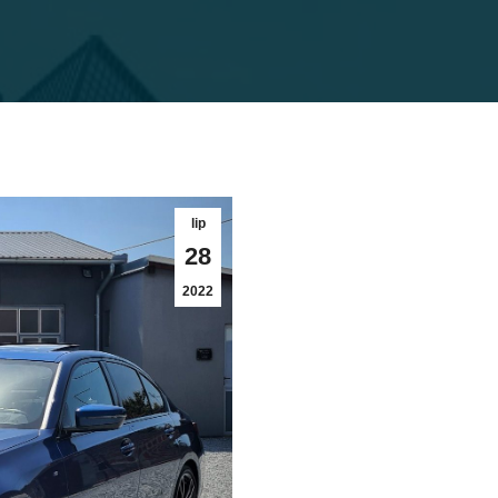
lip
28
2022