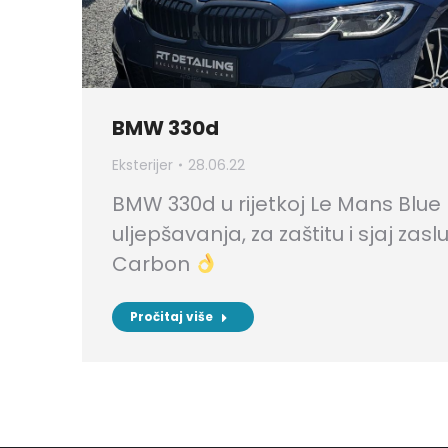
BMW 330d
Eksterijer
28.06.22
BMW 330d u rijetkoj Le Mans Blue
uljepšavanja, za zaštitu i sjaj zas
Carbon
Pročitaj više