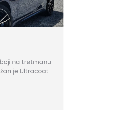
 boji na tretmanu
lužan je Ultracoat