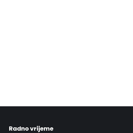
VW Golf Mk4 R32 🇩🇪
Eksterijer
26.06.20
Hot hatch legenda u vrhunskom
stanju na kompletnom
tretmanu najbolje keramičke
zaštite.
Pročitaj više
Radno vrijeme