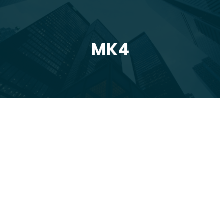
MK4
You are here:
lip
26
2020