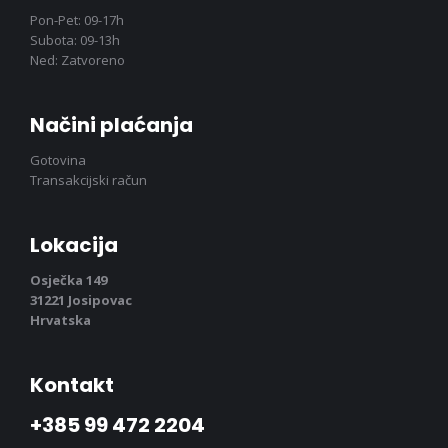
Pon-Pet: 09-17h
Subota: 09-13h
Ned: Zatvoreno
Načini plaćanja
Gotovina
Transakcijski račun
Lokacija
Osječka 149
31221 Josipovac
Hrvatska
Kontakt
+385 99 472 2204