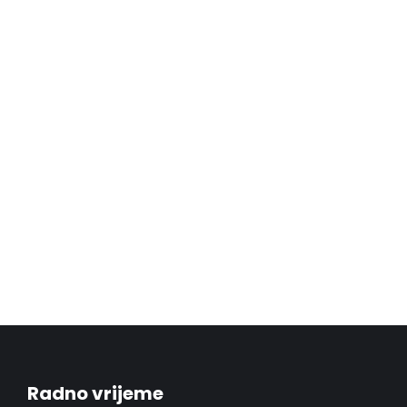
Škoda Octavia RS ⚪️
Eksterijer
,
Interijer
03.12.24
Potpuno nova Octavia RS nam
je došla direktno iz salona na full
Ultracoat keramičku zaštitu
laka, alu naplataka, stakala i…
Pročitaj više
Radno vrijeme