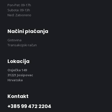
Pon-Pet: 09-17h
Subota: 09-13h
Ned: Zatvoreno
Načini plaćanja
Gotovina
Transakcijski račun
Lokacija
Osječka 149
31221 Josipovac
Hrvatska
Kontakt
+385 99 472 2204