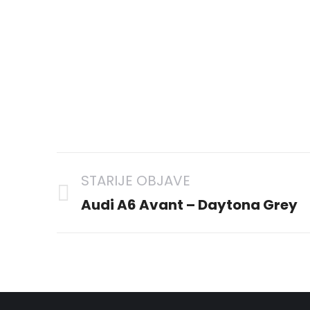
Project
STARIJE OBJAVE
navigation
Previous
Audi A6 Avant – Daytona Grey
project: