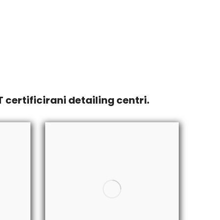
ULTRACOAT METAL GUARD keramička
zaštita alu naplataka
ULTRACOAT QUARTZ TIRE DRESSING premaz
za pneumatike
rtificirani detailing centri.