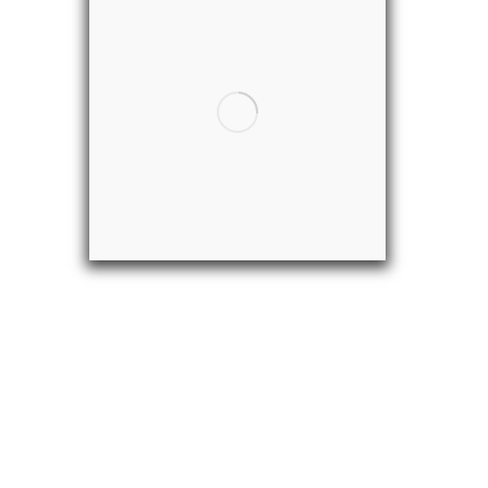
premaze dajemo 5 godina jamst
Jamstvo na
ULTRACOAT
proizvod