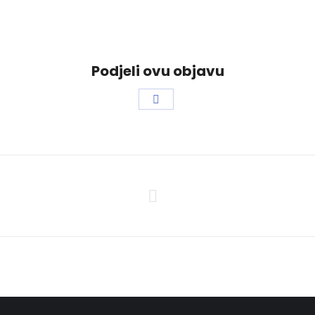
Podjeli ovu objavu
Share
on
Facebook
Next
project: