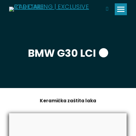
Pretraga:
BMW G30 LCI ⚫️
Keramička zaštita laka