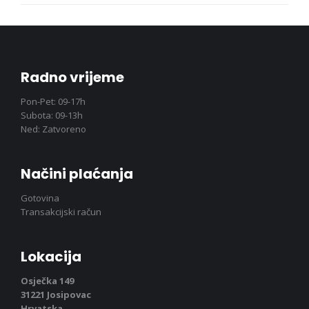
Radno vrijeme
Pon-Pet: 09-17h
Subota: 09-13h
Ned: Zatvoreno
Načini plaćanja
Gotovina
Transakcijski račun
Lokacija
Osječka 149
31221 Josipovac
Hrvatska