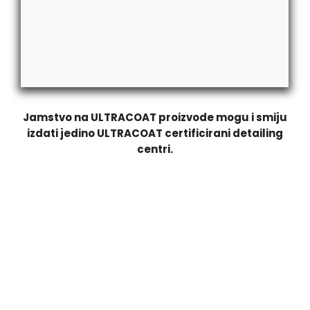
Jamstvo na ULTRACOAT proizvode mogu i smiju
izdati jedino ULTRACOAT certificirani detailing
centri.
PREMIUM KERAMIČKI PREMAZ
RT DETAILING je certificirani
ULTRACOAT
detailing centar. Na
keramičke premaze dajemo 5 godina jamstva.
Jamstvo na
ULTRACOAT
proizvode mogu i smiju izdati jedino
ULTRACOAT
certificirani detailing centri.