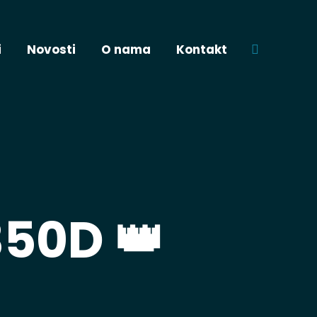
i
Novosti
O nama
Kontakt
Pretraga
50D 👑