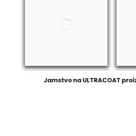
Jamstvo na ULTRACOAT proizvo
premaze dajemo 5 godina jamst