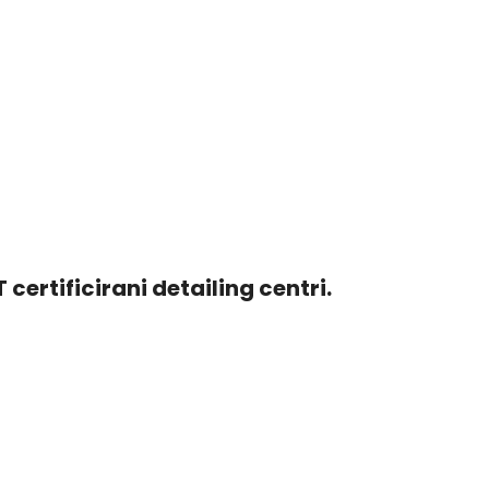
rtificirani detailing centri.
ling centar. Na keramičke