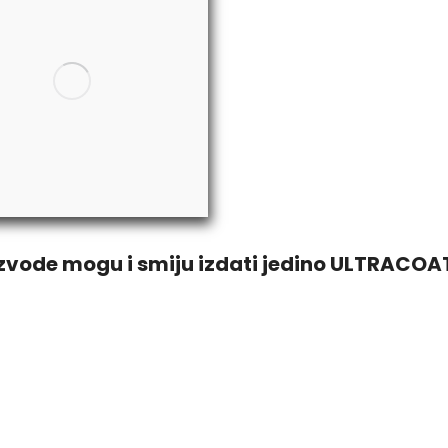
de mogu i smiju izdati jedino ULTRACOAT ce
PREMIUM KERAMIČKI PREMAZ
RT DETAILING je certificirani
ULTRACOAT
detai
va.