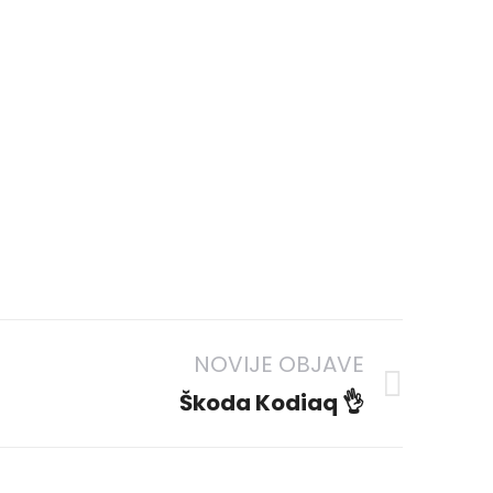
ificirani detailing centri.
NOVIJE OBJAVE
Škoda Kodiaq 👌