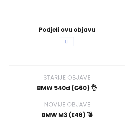
Podjeli ovu objavu
Share
on
Facebook
Project
STARIJE OBJAVE
navigation
Previous
BMW 540d (G60) 👌
project:
NOVIJE OBJAVE
Next
BMW M3 (E46) 💣
project: