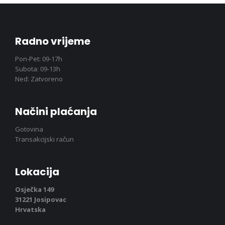
Radno vrijeme
Pon-Pet: 09-17h
Subota: 09-13h
Ned: Zatvoreno
Načini plaćanja
Gotovina
Transakcijski račun
Lokacija
Osječka 149
31221 Josipovac
Hrvatska