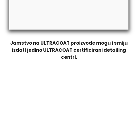
Jamstvo na ULTRACOAT proizvode mogu i smiju
izdati jedino ULTRACOAT certificirani detailing
centri.
PREMIUM KERAMIČKI PREMAZ
RT DETAILING je certificirani
ULTRACOAT
detailing centar. Na
keramičke premaze dajemo 5 godina jamstva.
Jamstvo na
ULTRACOAT
proizvode mogu i smiju izdati jedino
ULTRACOAT
certificirani detailing centri.