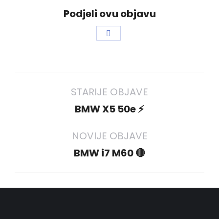
Podjeli ovu objavu
Share
on
Facebook
Project
STARIJE OBJAVE
navigation
Previous
BMW X5 50e ⚡️
project:
NOVIJE OBJAVE
Next
BMW i7 M60 🔴
project: