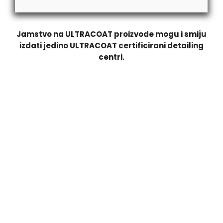
Jamstvo na ULTRACOAT proizvode mogu i smiju
izdati jedino ULTRACOAT certificirani detailing
centri.
PREMIUM KERAMIČKI PREMAZ
RT DETAILING je certificirani
ULTRACOAT
detailing centar. Na
keramičke premaze dajemo 5 godina jamstva.
Jamstvo na
ULTRACOAT
proizvode mogu i smiju izdati jedino
ULTRACOAT
certificirani detailing centri.