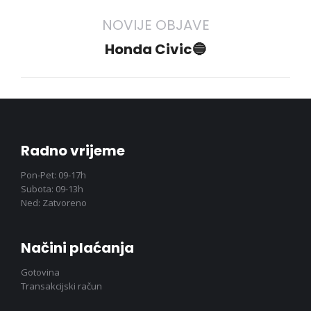
project:
NOVIJE OBJAVE
Next
Honda Civic🔵
project:
Radno vrijeme
Pon-Pet: 09-17h
Subota: 09-13h
Ned: Zatvoreno
Načini plaćanja
Gotovina
Transakcijski račun