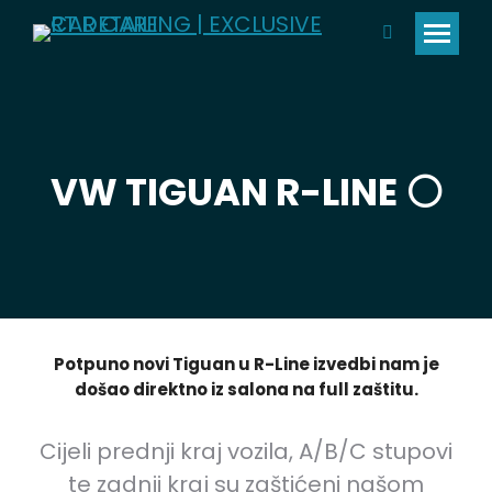
Pretraga:
VW TIGUAN R-LINE ⚪️
Potpuno novi Tiguan u R-Line izvedbi nam je
došao direktno iz salona na full zaštitu.
Cijeli prednji kraj vozila, A/B/C stupovi
te zadnji kraj su zaštićeni našom